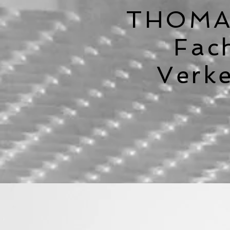
THOMA
Fac
Verke